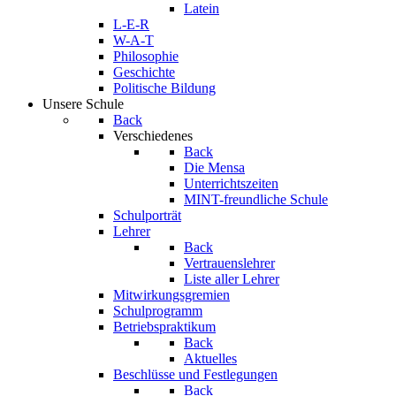
Latein
L-E-R
W-A-T
Philosophie
Geschichte
Politische Bildung
Unsere Schule
Back
Verschiedenes
Back
Die Mensa
Unterrichtszeiten
MINT-freundliche Schule
Schulporträt
Lehrer
Back
Vertrauenslehrer
Liste aller Lehrer
Mitwirkungsgremien
Schulprogramm
Betriebspraktikum
Back
Aktuelles
Beschlüsse und Festlegungen
Back