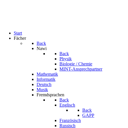
Start
Fächer
Back
Nawi
Back
Physik
Biologie / Chemie
MINT-Ansprechpartner
Mathematik
Informatik
Deutsch
Musik
Fremdsprachen
Back
Englisch
Back
GAPP
Französisch
Russisch