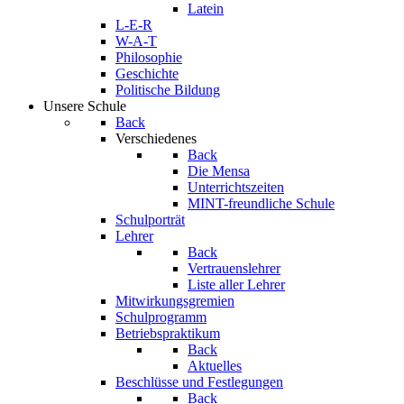
Latein
L-E-R
W-A-T
Philosophie
Geschichte
Politische Bildung
Unsere Schule
Back
Verschiedenes
Back
Die Mensa
Unterrichtszeiten
MINT-freundliche Schule
Schulporträt
Lehrer
Back
Vertrauenslehrer
Liste aller Lehrer
Mitwirkungsgremien
Schulprogramm
Betriebspraktikum
Back
Aktuelles
Beschlüsse und Festlegungen
Back