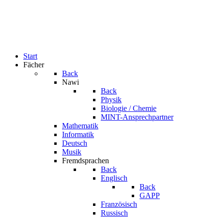
Start
Fächer
Back
Nawi
Back
Physik
Biologie / Chemie
MINT-Ansprechpartner
Mathematik
Informatik
Deutsch
Musik
Fremdsprachen
Back
Englisch
Back
GAPP
Französisch
Russisch