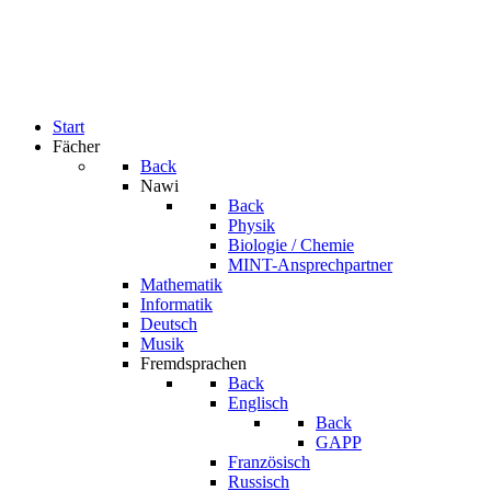
Start
Fächer
Back
Nawi
Back
Physik
Biologie / Chemie
MINT-Ansprechpartner
Mathematik
Informatik
Deutsch
Musik
Fremdsprachen
Back
Englisch
Back
GAPP
Französisch
Russisch