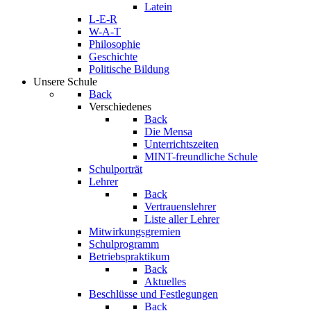
Latein
L-E-R
W-A-T
Philosophie
Geschichte
Politische Bildung
Unsere Schule
Back
Verschiedenes
Back
Die Mensa
Unterrichtszeiten
MINT-freundliche Schule
Schulporträt
Lehrer
Back
Vertrauenslehrer
Liste aller Lehrer
Mitwirkungsgremien
Schulprogramm
Betriebspraktikum
Back
Aktuelles
Beschlüsse und Festlegungen
Back