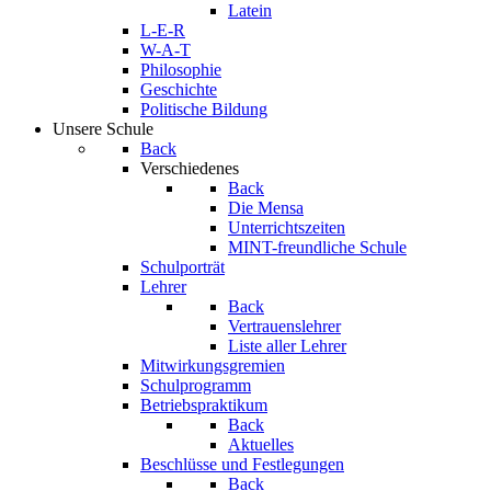
Latein
L-E-R
W-A-T
Philosophie
Geschichte
Politische Bildung
Unsere Schule
Back
Verschiedenes
Back
Die Mensa
Unterrichtszeiten
MINT-freundliche Schule
Schulporträt
Lehrer
Back
Vertrauenslehrer
Liste aller Lehrer
Mitwirkungsgremien
Schulprogramm
Betriebspraktikum
Back
Aktuelles
Beschlüsse und Festlegungen
Back