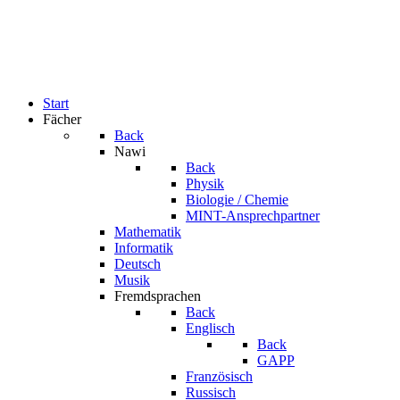
Start
Fächer
Back
Nawi
Back
Physik
Biologie / Chemie
MINT-Ansprechpartner
Mathematik
Informatik
Deutsch
Musik
Fremdsprachen
Back
Englisch
Back
GAPP
Französisch
Russisch