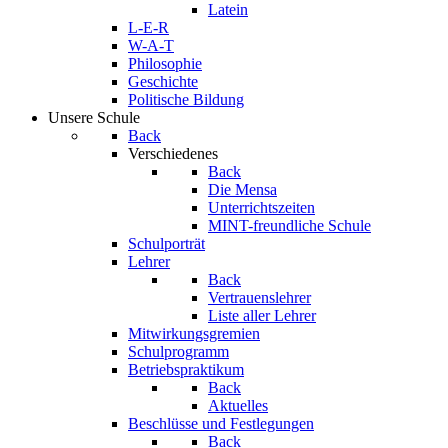
Latein
L-E-R
W-A-T
Philosophie
Geschichte
Politische Bildung
Unsere Schule
Back
Verschiedenes
Back
Die Mensa
Unterrichtszeiten
MINT-freundliche Schule
Schulporträt
Lehrer
Back
Vertrauenslehrer
Liste aller Lehrer
Mitwirkungsgremien
Schulprogramm
Betriebspraktikum
Back
Aktuelles
Beschlüsse und Festlegungen
Back