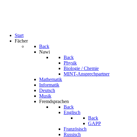
Start
Fächer
Back
Nawi
Back
Physik
Biologie / Chemie
MINT-Ansprechpartner
Mathematik
Informatik
Deutsch
Musik
Fremdsprachen
Back
Englisch
Back
GAPP
Französisch
Russisch